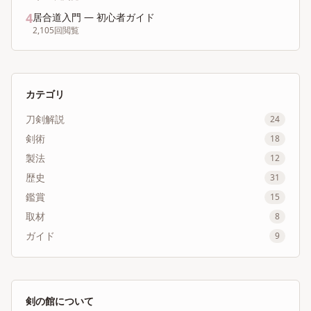
4
居合道入門 ― 初心者ガイド
2,105
回閲覧
カテゴリ
刀剣解説
24
剣術
18
製法
12
歴史
31
鑑賞
15
取材
8
ガイド
9
剣の館について