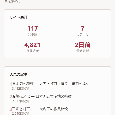
威を解説。
サイト統計
117
7
記事数
カテゴリ
4,821
2日前
月間読者
最終更新
人気の記事
1
日本刀の種類 ― 太刀・打刀・脇差・短刀の違い
3,482
回閲覧
2
五箇伝とは ― 日本刀五大産地の特徴
2,917
回閲覧
3
正宗と村正 ― 二大名工の作風比較
2,640
回閲覧