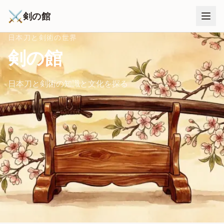
⚔
剣の館
日本刀と剣術の世界
剣の館
日本刀と剣術の知識と文化を探る