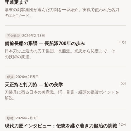
守兼定まで
幕末の剣客集団が選んだ刀剣を一挙紹介。実戦で使われた名刀
のエピソード。
2026年2月8日
刀剣解説
10分
備前長船の系譜 ― 長船派700年の歩み
日本刀史上最大の刀工集団、長船派。光忠から祐定まで、そ
の技術の変遷。
2026年2月5日
鑑賞
6分
天正拵と打刀拵 ― 拵の美学
刀装具に宿る日本の美意識。鍔・目貫・縁頭の鑑賞ポイントを
解説。
2026年2月3日
取材
12分
現代刀匠インタビュー：伝統を継ぐ若き刀鍛冶の挑戦