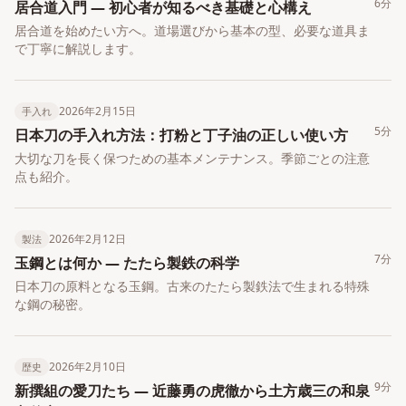
6分
居合道入門 ― 初心者が知るべき基礎と心構え
居合道を始めたい方へ。道場選びから基本の型、必要な道具ま
で丁寧に解説します。
2026年2月15日
手入れ
5分
日本刀の手入れ方法：打粉と丁子油の正しい使い方
大切な刀を長く保つための基本メンテナンス。季節ごとの注意
点も紹介。
2026年2月12日
製法
7分
玉鋼とは何か ― たたら製鉄の科学
日本刀の原料となる玉鋼。古来のたたら製鉄法で生まれる特殊
な鋼の秘密。
2026年2月10日
歴史
9分
新撰組の愛刀たち ― 近藤勇の虎徹から土方歳三の和泉