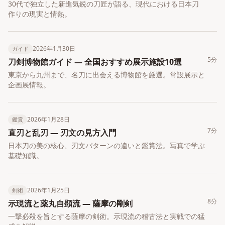
30代で独立した新進気鋭の刀匠が語る、現代における日本刀
作りの現実と情熱。
2026年1月30日
ガイド
5分
刀剣博物館ガイド ― 全国おすすめ展示施設10選
東京から九州まで、名刀に出会える博物館を厳選。常設展示と
企画展情報。
2026年1月28日
鑑賞
7分
直刃と乱刃 ― 刃文の見方入門
日本刀の美の核心、刃文パターンの違いと鑑賞法。写真で学ぶ
基礎知識。
2026年1月25日
剣術
8分
示現流と薬丸自顕流 ― 薩摩の剛剣
一撃必殺を旨とする薩摩の剣術。示現流の稽古法と実戦での猛