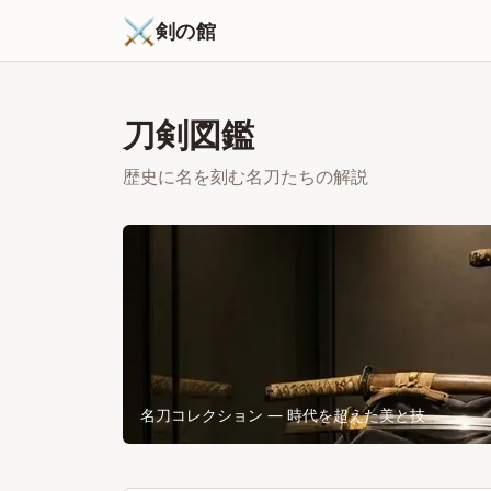
⚔
剣の館
刀剣図鑑
歴史に名を刻む名刀たちの解説
名刀コレクション ― 時代を超えた美と技