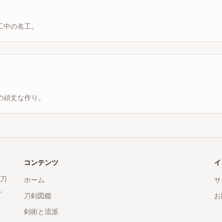
工中の名工。
の頑丈な作り。
コンテンツ
イ
刀
ホーム
サ
。
刀剣図鑑
お
剣術と流派