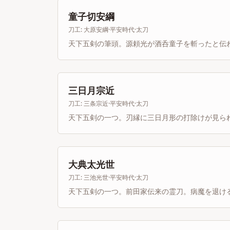
童子切安綱
刀工:
大原安綱
·
平安時代
·
太刀
天下五剣の筆頭。源頼光が酒呑童子を斬ったと伝
三日月宗近
刀工:
三条宗近
·
平安時代
·
太刀
天下五剣の一つ。刃縁に三日月形の打除けが見ら
大典太光世
刀工:
三池光世
·
平安時代
·
太刀
天下五剣の一つ。前田家伝来の霊刀。病魔を退け