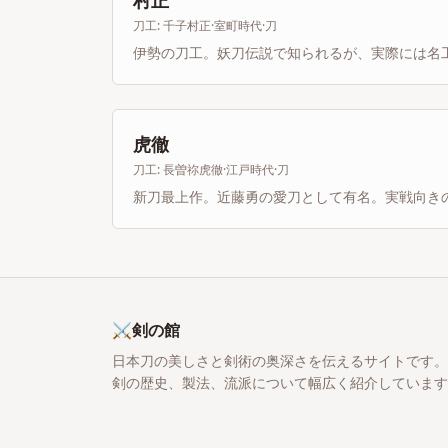
村正
刀工:
千子村正
·
室町時代
·
刀
伊勢の刀工。妖刀伝説で知られるが、実際には名
虎徹
刀工:
長曽祢虎徹
·
江戸時代
·
刀
新刀最上作。近藤勇の愛刀として有名。実戦向き
⚔
剣の館
日本刀の美しさと剣術の奥深さを伝えるサイトです。
剣の歴史、製法、流派について幅広く紹介しています