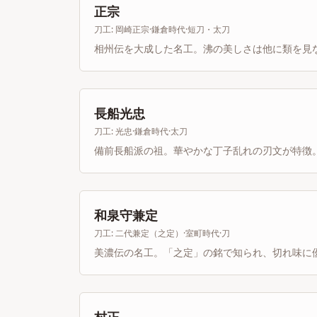
正宗
刀工:
岡崎正宗
·
鎌倉時代
·
短刀・太刀
相州伝を大成した名工。沸の美しさは他に類を見
長船光忠
刀工:
光忠
·
鎌倉時代
·
太刀
備前長船派の祖。華やかな丁子乱れの刃文が特徴
和泉守兼定
刀工:
二代兼定（之定）
·
室町時代
·
刀
美濃伝の名工。「之定」の銘で知られ、切れ味に