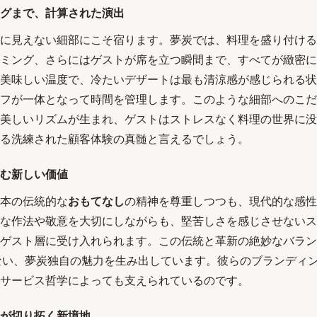
グまで、計算された演出
に見えない細部にこそ宿ります。夢炭では、料理を盛り付ける
ミング、さらにはゲストが席を立つ瞬間まで、すべてが緻密に
美味しい温度で、冷たいデザートは最も清涼感が感じられる状
フが一体となって時間を管理します。このような細部へのこだ
美しいリズムが生まれ、ゲストはストレスなく料理の世界に没
る洗練された顧客体験の真髄と言えるでしょう。
む新しい価値
本の伝統的な
おもてなし
の精神を尊重しつつも、現代的な感性
な作法や敬意を大切にしながらも、堅苦しさを感じさせないス
ゲスト層に受け入れられます。この伝統と革新の絶妙なバラン
ない、夢炭独自の魅力を生み出しています。彼らのブランディ
サービス哲学によっても支えられているのです。
が切り拓く新境地