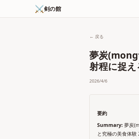
⚔
剣の館
← 戻る
夢炭(mon
射程に捉え
2026/4/6
要約
Summary:
夢炭(
と究極の美食体験 