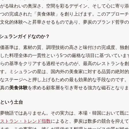
がる味わいの奥深さ、空間を彩るデザイン、そして心に寄り添
つの完成された「美食体験」を創り上げます。このアプローチ
文化的体験へと昇華させるものであり、夢炭のブランド哲学の
ミシュランガイドなのか？
価基準は、素材の質、調理技術の高さと味付けの完成度、独創
した料理全体の一貫性という5つの厳格な項目に基づいていま
らの基準をクリアする過程そのものが、最高のレストランを創
す。ミシュランの星は、国内外の美食家に対する品質の絶対的
なステージへと押し上げるための最も効果的な手段なのです。
真の
美食体験
を求める顧客層を引き寄せる強力な磁石となりま
という土台
夢物語ではありません。その実力は、本場・韓国において既に
ストラン・トレンド指数
によると、夢炭は数多の競合を抑えて