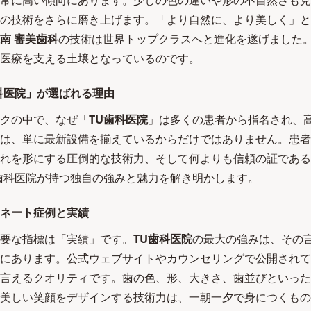
常に高い傾向にあります。少しの色の違いや形の不自然さも見
の技術をさらに磨き上げます。「より自然に、より美しく」と
南 審美歯科
の技術は世界トップクラスへと進化を遂げました
医療を支える土壌となっているのです。
科医院」が選ばれる理由
クの中で、なぜ「
TU歯科医院
」は多くの患者から指名され、
は、単に最新設備を揃えているからだけではありません。患者
れを形にする圧倒的な技術力、そして何よりも信頼の証である
歯科医院が持つ独自の強みと魅力を解き明かします。
ネート症例と実績
要な指標は「実績」です。
TU歯科医院
の最大の強みは、その
にあります。公式ウェブサイトやカウンセリングで公開されて
言えるクオリティです。歯の色、形、大きさ、歯並びといった
美しい笑顔をデザインする技術力は、一朝一夕で身につくもの