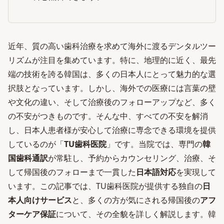
近年、質の高い歯科治療を求めて海外に渡るデンタルツー
リズムが注目を集めています。特に、地理的に近く、最先
端の技術を誇る韓国は、多くの日本人にとって魅力的な選
択肢となっています。しかし、海外での医療には言葉の壁
や文化の違い、そして治療後のフォローアップなど、多く
の不安がつきものです。そんな中、すべての不安を解消
し、日本人患者様が安心して治療に専念できる環境を提供
しているのが「
TU歯科医院
」です。当院では、専門の
韓
国歯科通訳
が常駐し、予約からカウンセリング、治療、そ
して帰国後のフォローまで一貫した
日本語対応
を実現して
います。この記事では、TU歯科医院が提供する独自の
日
本人向けサービス
と、多くの方が気にされる帰国後の
アフ
ターケア保証
について、その全貌を詳しく解説します。韓