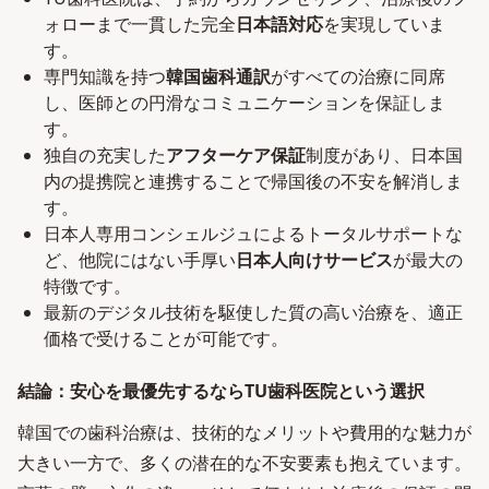
ォローまで一貫した完全
日本語対応
を実現していま
す。
専門知識を持つ
韓国歯科通訳
がすべての治療に同席
し、医師との円滑なコミュニケーションを保証しま
す。
独自の充実した
アフターケア保証
制度があり、日本国
内の提携院と連携することで帰国後の不安を解消しま
す。
日本人専用コンシェルジュによるトータルサポートな
ど、他院にはない手厚い
日本人向けサービス
が最大の
特徴です。
最新のデジタル技術を駆使した質の高い治療を、適正
価格で受けることが可能です。
結論：安心を最優先するならTU歯科医院という選択
韓国での歯科治療は、技術的なメリットや費用的な魅力が
大きい一方で、多くの潜在的な不安要素も抱えています。