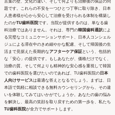
言葉の壁、文化の違い、そして何よりも治療後の保証の問
題です。これらの不安を一つひとつ丁寧に取り除き、日本
人患者様が心から安心して治療を受けられる体制を構築し
たのが
TU歯科医院
です。当院が提供するのは、単なる歯
科治療ではありません。それは、専門の
韓国歯科通訳
によ
る完璧なコミュニケーションサポート、日本人コンシェル
ジュによる滞在中のきめ細やかな配慮、そして帰国後の生
活まで見据えた長期的な
アフターケア保証
という、包括的
な「安心」の提供です。もしあなたが、価格だけでなく、
治療の質、そして何よりも精神的な安心感を重視して韓国
での歯科医院を選びたいのであれば、TU歯科医院の
日本
人向けサービス
は最適な答えとなるでしょう。まずは、日
本語で気軽に相談できる無料カウンセリングから、その違
いを体験してみてはいかがでしょうか。あなたの歯の悩み
を解決し、最高の笑顔を取り戻すための第一歩を、私たち
TU歯科医院
が全力でサポートします。