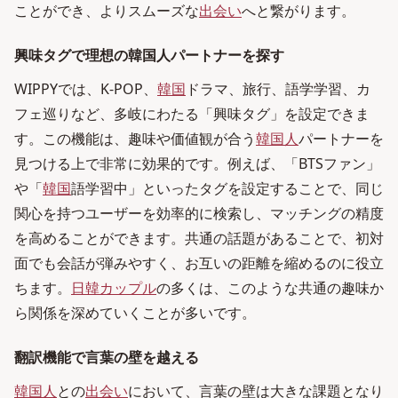
ことができ、よりスムーズな
出会い
へと繋がります。
興味タグで理想の韓国人パートナーを探す
WIPPYでは、K-POP、
韓国
ドラマ、旅行、語学学習、カ
フェ巡りなど、多岐にわたる「興味タグ」を設定できま
す。この機能は、趣味や価値観が合う
韓国人
パートナーを
見つける上で非常に効果的です。例えば、「BTSファン」
や「
韓国
語学習中」といったタグを設定することで、同じ
関心を持つユーザーを効率的に検索し、マッチングの精度
を高めることができます。共通の話題があることで、初対
面でも会話が弾みやすく、お互いの距離を縮めるのに役立
ちます。
日韓カップル
の多くは、このような共通の趣味か
ら関係を深めていくことが多いです。
翻訳機能で言葉の壁を越える
韓国人
との
出会い
において、言葉の壁は大きな課題となり