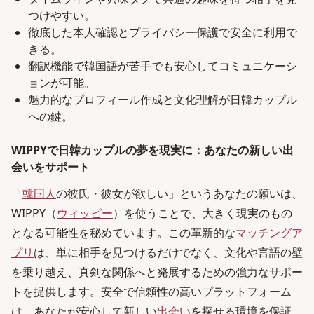
つけやすい。
徹底した本人確認とプライバシー保護で安全に利用で
きる。
翻訳機能で韓国語が苦手でも安心してコミュニケーシ
ョンが可能。
魅力的なプロフィール作成と文化理解が日韓カップル
への鍵。
WIPPYで日韓カップルの夢を現実に：あなたの新しい出
会いをサポート
「
韓国人
の彼氏・彼女が欲しい」というあなたの願いは、
WIPPY（
ウィッピー
）を使うことで、大きく現実のもの
となる可能性を秘めています。この革新的な
マッチングア
プリ
は、単に相手を見つけるだけでなく、文化や言語の壁
を乗り越え、真剣な関係へと発展するための強力なサポー
トを提供します。安全で信頼性の高いプラットフォーム
は、あなたが安心して新しい
出会い
を探せる環境を保証