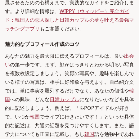
展させるための心構えまで、実践的なガイドをご紹介しま
す。より詳細な情報は、
WIPPY（ウィッピー）完全ガイ
ド：韓国人の恋人探しと日韓カップルの夢を叶える最強マ
ッチングアプリ
もご参照ください。
魅力的なプロフィール作成のコツ
あなたの魅力を最大限に伝えるプロフィールは、良い
出会
い
の第一歩です。まず、顔がはっきりとわかる明るい写真
を複数枚設定しましょう。笑顔の写真や、趣味を楽しんで
いる様子の写真は、相手に好印象を与えます。自己紹介文
では、単に事実を羅列するだけでなく、あなたの個性や
韓
国
への興味、どんな
日韓カップル
になりたいかなどを具体
的に記述しましょう。例えば、「K-POPアイドルが好き
で、いつか
韓国
でライブに行きたいです！」といった具体
的な記述は、共通の話題を見つけやすくします。また、語
学力についても正直に記載し、もし
韓国
語を勉強中であれ