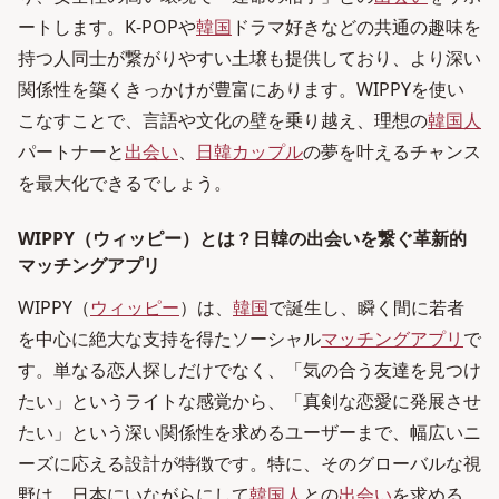
ートします。K-POPや
韓国
ドラマ好きなどの共通の趣味を
持つ人同士が繋がりやすい土壌も提供しており、より深い
関係性を築くきっかけが豊富にあります。WIPPYを使い
こなすことで、言語や文化の壁を乗り越え、理想の
韓国人
パートナーと
出会い
、
日韓カップル
の夢を叶えるチャンス
を最大化できるでしょう。
WIPPY（ウィッピー）とは？日韓の出会いを繋ぐ革新的
マッチングアプリ
WIPPY（
ウィッピー
）は、
韓国
で誕生し、瞬く間に若者
を中心に絶大な支持を得たソーシャル
マッチングアプリ
で
す。単なる恋人探しだけでなく、「気の合う友達を見つけ
たい」というライトな感覚から、「真剣な恋愛に発展させ
たい」という深い関係性を求めるユーザーまで、幅広いニ
ーズに応える設計が特徴です。特に、そのグローバルな視
野は、日本にいながらにして
韓国人
との
出会い
を求める