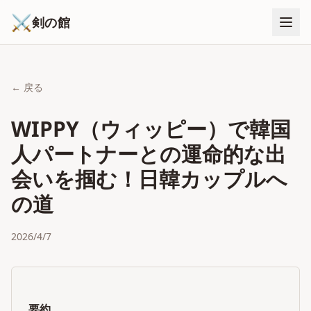
⚔
剣の館
← 戻る
WIPPY（ウィッピー）で韓国
人パートナーとの運命的な出
会いを掴む！日韓カップルへ
の道
2026/4/7
要約