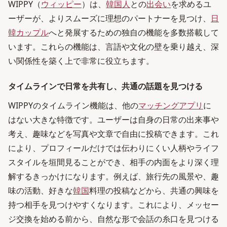
WIPPY（
ウィッピー
）は、
韓国人
との
出会い
を求めるユ
ーザーが、よりスムーズに理想のパートナーを見つけ、
日
韓カップル
へと発展するための独自の機能を多数搭載して
います。これらの機能は、言語や文化の壁を乗り越え、深
い関係性を築く上で非常に役立ちます。
タイムラインで日常を共有し、共通の話題を見つける
WIPPYのタイムライン機能は、他の
マッチングアプリ
に
はない大きな特徴です。ユーザーは自身の日常の出来事や
考え、趣味などを写真や文章で自由に投稿できます。これ
により、プロフィールだけでは伝わりにくい人柄やライフ
スタイルを垣間見ることができ、相手の内面をより深く理
解するきっかけになります。例えば、旅行先の風景や、趣
味の活動、好きな
韓国
料理の投稿などから、共通の興味を
持つ相手を見つけやすくなります。これにより、メッセー
ジ交換を始める前から、自然な形で会話の糸口を見つける