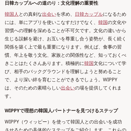
日韓カップルへの道のり：文化理解の重要性
韓国人
との真剣な
出会い
を求め、
日韓カップル
になるため
には、単にアプリを使いこなすだけでなく、
韓国
の文化や
習慣への理解を深めることが不可欠です。文化の違いから
生じる誤解を避け、お互いを尊重し合う姿勢が、長く続く
関係を築く上で最も重要になります。例えば、食事の習
慣、年上を敬う文化、家族との関係性など、知っておくべ
きことはたくさんあります。積極的に
韓国
文化について学
び、相手のバックグラウンドを理解しようと努めること
で、より深い絆を育むことができるでしょう。WIPPY
は、そのための素晴らしい
出会い
の場を提供してくれま
す。
WIPPYで理想の韓国人パートナーを見つけるステップ
WIPPY（ウィッピー）を使って韓国人との出会いを成功
させるための具体的なステップをご紹介します。これらの