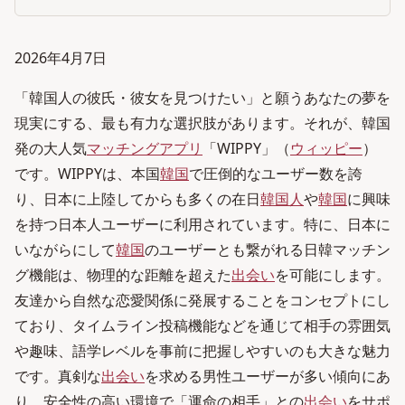
2026年4月7日
「韓国人の彼氏・彼女を見つけたい」と願うあなたの夢を
現実にする、最も有力な選択肢があります。それが、韓国
発の大人気
マッチングアプリ
「WIPPY」（
ウィッピー
）
です。WIPPYは、本国
韓国
で圧倒的なユーザー数を誇
り、日本に上陸してからも多くの在日
韓国人
や
韓国
に興味
を持つ日本人ユーザーに利用されています。特に、日本に
いながらにして
韓国
のユーザーとも繋がれる日韓マッチン
グ機能は、物理的な距離を超えた
出会い
を可能にします。
友達から自然な恋愛関係に発展することをコンセプトにし
ており、タイムライン投稿機能などを通じて相手の雰囲気
や趣味、語学レベルを事前に把握しやすいのも大きな魅力
です。真剣な
出会い
を求める男性ユーザーが多い傾向にあ
り、安全性の高い環境で「運命の相手」との
出会い
をサポ