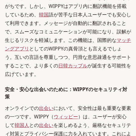
がちです。しかし、WIPPYはアプリ内に翻訳機能を搭載
しているため、
韓国
語が苦手な日本人ユーザーでも安心し
て利用できます。メッセージが自動的に翻訳されること
で、スムーズなコミュニケーションが可能になり、誤解が
生じるリスクを軽減します。この機能は、国際的な
マッチ
ングアプリ
としてのWIPPYの真骨頂とも言えるでしょ
う。互いの言語を尊重しつつ、円滑な意思疎通をサポート
することで、より多くの
日韓カップル
が誕生する可能性を
広げています。
安全・安心な出会いのために：WIPPYのセキュリティ対
策
オンラインでの
出会い
において、安全性は最も重要な要素
の一つです。WIPPY（
ウィッピー
）は、ユーザーが安心
して
韓国人
との
出会い
を楽しめるよう、厳格なセキュリテ
ィ対策とプライバシー保護に力を入れています。これによ