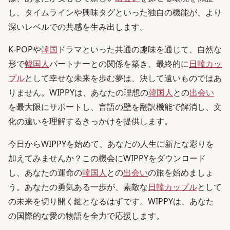
し、タイムラインや興味タグといった独自の機能が、より
深いレベルでの共感を生み出します。
K-POPや
韓国
ドラマといった共通の趣味を通じて、自然な
形で
韓国人
パートナーとの関係を築き、最終的に
日韓カッ
プル
として幸せな未来を歩む夢は、決して遠いものではあ
りません。WIPPYは、あなたの理想の
韓国人
との
出会い
を最大限にサポートし、言語の壁を翻訳機能で解消し、文
化の違いを理解するきっかけを提供します。
今日からWIPPYを始めて、あなたの人生に新たな彩りを
加えてみませんか？この機会にWIPPYをダウンロード
し、あなたの運命の
韓国人
との
出会い
の旅を始めましょ
う。あなたの勇気ある一歩が、素敵な
日韓カップル
として
の未来を切り開く鍵となるはずです。WIPPYは、あなた
の国際的な愛の物語を全力で応援します。