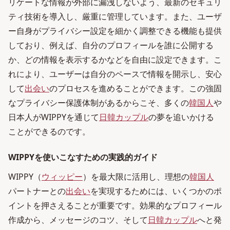
リケートな情報が外部に漏洩しないよう、最新のセキュリ
ティ技術を導入し、厳重に管理しています。また、ユーザ
ー自身がプライバシー設定を細かく調整できる機能も提供
しており、例えば、自分のプロフィールを誰に公開する
か、どの情報を表示するかなどを自由に設定できます。こ
れにより、ユーザーは自分のペースで情報を開示し、安心
して
出会い
のプロセスを進めることができます。この強固
なプライバシー保護体制があるからこそ、多くの
韓国人
や
日本人がWIPPYを通じて
日韓カップル
の夢を追いかける
ことができるのです。
WIPPYを使いこなすための実践的ガイド
WIPPY（
ウィッピー
）を最大限に活用し、理想の
韓国人
パートナーとの
出会い
を実現するためには、いくつかのポ
イントを押さえることが重要です。効果的なプロフィール
作成から、メッセージのコツ、そして
日韓カップル
へと発