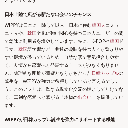
となっています。
日本上陸で広がる新たな出会いのチャンス
WIPPYは日本に上陸して以来、日本に住む
韓国人
コミュ
ニティや、
韓国
文化に強い関心を持つ日本人ユーザーの間
で急速に利用者を増やしています。特に、K-POPや
韓国
ド
ラマ、
韓国
語学習など、共通の趣味を持つ人々が繋がりや
すい環境が整っているため、自然な形で意気投合しやす
く、友情から恋愛へと発展するケースが少なくありませ
ん。物理的な距離が障壁となりがちだった
日韓カップル
の
誕生を、WIPPYが強力に後押ししていると言えるでしょ
う。このアプリは、単なる異文化交流の場としてだけでな
く、真剣な恋愛へと繋がる「本物の
出会い
」を提供してい
ます。
WIPPYが日韓カップル誕生を強力にサポートする機能