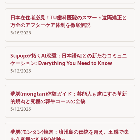
日本在住者必見！TU歯科医院のスマート遠隔矯正と
万全のアフターケア体制を徹底解説
5/16/2026
Stipopが拓くAI恋愛：日本語AIとの新たなコミュニ
ケーション: Everything You Need to Know
5/12/2026
夢炭(mongtan)体験ガイド：芸能人も虜にする革新
的焼肉と究極の韓牛コースの全貌
5/12/2026
夢炭(モンタン)焼肉：済州島の伝統を超え、五感で味
わう究極のK-BBQ体験へ