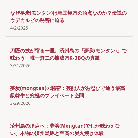
なぜ夢炭(モンタン)は韓国焼肉の頂点なのか？伝説の
ウデカルビの秘密に迫る
4/2/2026
刀匠の技が宿る一皿。済州島の「夢炭(モンタン)」で
味わう、唯一無二の熟成肉K-BBQの真髄
3/31/2026
夢炭(mongtan)の秘密：芸能人がお忍びで通う最高
級韓牛と究極のプライベート空間
3/29/2026
済州島の頂点へ：夢炭(Mongtan)でしか味わえな
い、本物の済州黒豚と至高の炭火焼き体験